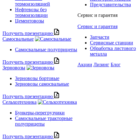
термоизоляцией
Представительства
Нефтевозы без
термоизоляции
Сервис и гарантия
Цементовозы
Сервис и гарантия
Получить презентацию
Запчасти
Самосвальные
Сервисные станции
Обработка листового
Самосвальные полуприцепы
металла
Получить презентацию
Акции
Лизинг
Блог
Зерновозы
Зерновозы бортовые
Зерновозы самосвальные
Получить презентацию
Сельхозтехника
Бункеры-перегрузчики
Самосвальные тракторные
полуприцепы
Получить презентацию