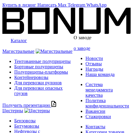
Купить в лизинг
Написать
Max
Telegram
WhatsApp
О заводе
Каталог
о заводе
Магистральные
Новости
Тентованные полуприцепы
Отзывы
Бортовые полуприцепы
Награды
Полуприцепы-платформы
Наша команда
Контейнеровозы
Для перевозки рулонов
Система
Для перевозки опасных
менеджмента
грузов
качества
Политика
Получить презентацию
конфиденциальности
Цистерны
Вакансии
Стажировки
Бензовозы
Битумовозы
Контакты
Нефтевозы с
Категории товаров