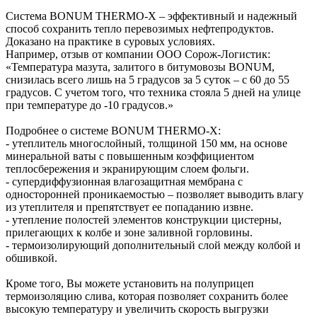
Система BONUM THERMO-X – эффективный и надежный
способ сохранить тепло перевозимых нефтепродуктов.
Доказано на практике в суровых условиях.
Например, отзыв от компании ООО Сорож-Логистик:
«Температура мазута, залитого в битумовозы BONUM,
снизилась всего лишь на 5 градусов за 5 суток – с 60 до 55
градусов. С учетом того, что техника стояла 5 дней на улице
при температуре до -10 градусов.»
Подробнее о системе BONUM THERMO-X:
- утеплитель многослойный, толщиной 150 мм, на основе
минеральной ваты с повышенным коэффициентом
теплосбережения и экранирующим слоем фольги.
- супердиффузионная влагозащитная мембрана с
односторонней проникаемостью – позволяет выводить влагу
из утеплителя и препятствует ее попаданию извне.
- утепление полостей элементов конструкции цистерны,
прилегающих к колбе и зоне заливной горловины.
- термоизолирующий дополнительный слой между колбой и
обшивкой.
Кроме того, Вы можете установить на полуприцеп
термоизоляцию слива, которая позволяет сохранить более
высокую температуру и увеличить скорость выгрузки