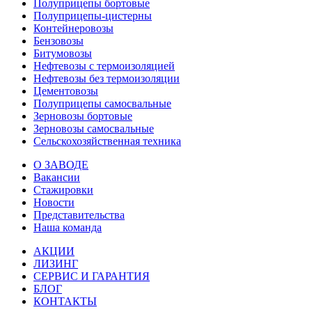
Полуприцепы бортовые
Полуприцепы-цистерны
Контейнеровозы
Бензовозы
Битумовозы
Нефтевозы с термоизоляцией
Нефтевозы без термоизоляции
Цементовозы
Полуприцепы самосвальные
Зерновозы бортовые
Зерновозы самосвальные
Сельскохозяйственная техника
О ЗАВОДЕ
Вакансии
Стажировки
Новости
Представительства
Наша команда
АКЦИИ
ЛИЗИНГ
СЕРВИС И ГАРАНТИЯ
БЛОГ
КОНТАКТЫ