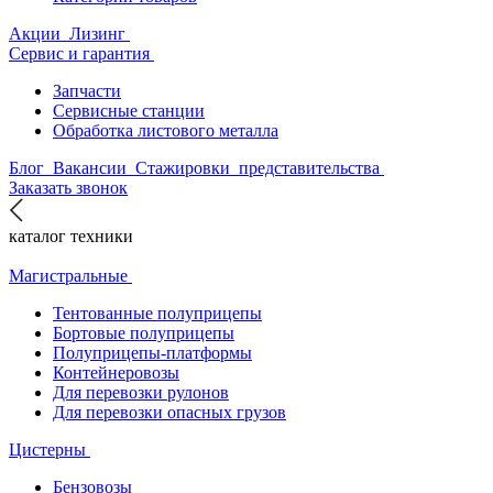
Акции
Лизинг
Сервис и гарантия
Запчасти
Сервисные станции
Обработка листового металла
Блог
Вакансии
Стажировки
представительства
Заказать звонок
каталог техники
Магистральные
Тентованные полуприцепы
Бортовые полуприцепы
Полуприцепы-платформы
Контейнеровозы
Для перевозки рулонов
Для перевозки опасных грузов
Цистерны
Бензовозы