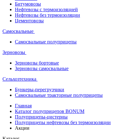
Битумовозы
Нефтевозы с термоизоляцией
Нефтевозы без термоизоляции
Цементовозы
Самосвальные
Самосвальные полуприцепы
Зерновозы
Зерновозы бортовые
Зерновозы самосвальные
Сельхозтехника
Бункеры-перегрузчики
Самосвальные тракторные полуприцепы
Главная
Каталог полуприцепов BONUM
Полуприцепы-цистерны
Полуприцепы нефтевозы без термоизоляции
Акции
Каталог