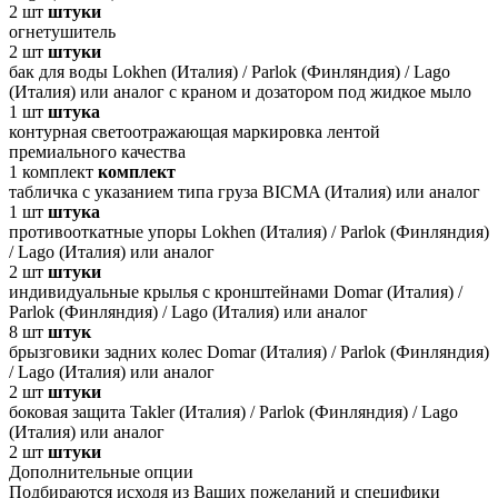
2
шт
штуки
огнетушитель
2
шт
штуки
бак для воды Lokhen (Италия) / Parlok (Финляндия) / Lago
(Италия) или аналог с краном и дозатором под жидкое мыло
1
шт
штука
контурная светоотражающая маркировка лентой
премиального качества
1
комплект
комплект
табличка с указанием типа груза BICMA (Италия) или аналог
1
шт
штука
противооткатные упоры Lokhen (Италия) / Parlok (Финляндия)
/ Lago (Италия) или аналог
2
шт
штуки
индивидуальные крылья с кронштейнами Domar (Италия) /
Parlok (Финляндия) / Lago (Италия) или аналог
8
шт
штук
брызговики задних колес Domar (Италия) / Parlok (Финляндия)
/ Lago (Италия) или аналог
2
шт
штуки
боковая защита Takler (Италия) / Parlok (Финляндия) / Lago
(Италия) или аналог
2
шт
штуки
Дополнительные опции
Подбираются исходя из Ваших пожеланий и специфики