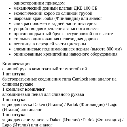
односторонним приводом
механический донный клапан ДКБ 100 СБ
экологический короб со сливной трубой
шаровый кран Jouka (Финляндия) или аналог
слив расположен в задней части цистерны
устройство для крепления запасного колеса
противоподкатный брус с регулировкой по высоте
стальная оцинкованная пешеходная дорожка
лестница в передней части цистерны
алюминиевые поднимающиеся перила (высота 800 мм)
оцинкованные кронштейны навесного оборудования
Комплектация
сливной рукав композитный термостойкий
1
шт
штука
быстроразъемные соединения типа Camlock или аналог на
сливном рукаве
1
комплект
комплект
алюминиевый пенал для сливного рукава
1
шт
штука
ящик для песка Daken (Италия) / Parlok (Финляндия) / Lago
(Италия) или аналог
1
шт
штука
ящик для огнетушителя Daken (Италия) / Parlok (Финляндия) /
Lago (Италия) или аналог