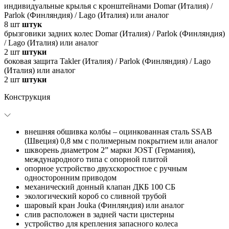
индивидуальные крылья с кронштейнами Domar (Италия) /
Parlok (Финляндия) / Lago (Италия) или аналог
8
шт
штук
брызговики задних колес Domar (Италия) / Parlok (Финляндия)
/ Lago (Италия) или аналог
2
шт
штуки
боковая защита Takler (Италия) / Parlok (Финляндия) / Lago
(Италия) или аналог
2
шт
штуки
Конструкция
внешняя обшивка колбы – оцинкованная сталь SSAB
(Швеция) 0,8 мм c полимерным покрытием или аналог
шкворень диаметром 2” марки JOST (Германия),
международного типа с опорной плитой
опорное устройство двухскоростное с ручным
односторонним приводом
механический донный клапан ДКБ 100 СБ
экологический короб со сливной трубой
шаровый кран Jouka (Финляндия) или аналог
слив расположен в задней части цистерны
устройство для крепления запасного колеса