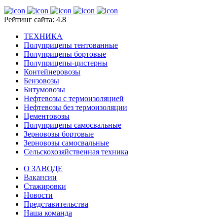
Рейтинг сайта: 4.8
ТЕХНИКА
Полуприцепы тентованные
Полуприцепы бортовые
Полуприцепы-цистерны
Контейнеровозы
Бензовозы
Битумовозы
Нефтевозы с термоизоляцией
Нефтевозы без термоизоляции
Цементовозы
Полуприцепы самосвальные
Зерновозы бортовые
Зерновозы самосвальные
Сельскохозяйственная техника
О ЗАВОДЕ
Вакансии
Стажировки
Новости
Представительства
Наша команда