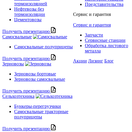
термоизоляцией
Представительства
Нефтевозы без
термоизоляции
Сервис и гарантия
Цементовозы
Сервис и гарантия
Получить презентацию
Запчасти
Самосвальные
Сервисные станции
Обработка листового
Самосвальные полуприцепы
металла
Получить презентацию
Акции
Лизинг
Блог
Зерновозы
Зерновозы бортовые
Зерновозы самосвальные
Получить презентацию
Сельхозтехника
Бункеры-перегрузчики
Самосвальные тракторные
полуприцепы
Получить презентацию