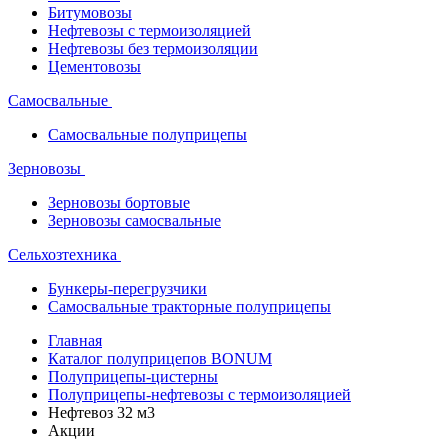
Битумовозы
Нефтевозы с термоизоляцией
Нефтевозы без термоизоляции
Цементовозы
Самосвальные
Самосвальные полуприцепы
Зерновозы
Зерновозы бортовые
Зерновозы самосвальные
Сельхозтехника
Бункеры-перегрузчики
Самосвальные тракторные полуприцепы
Главная
Каталог полуприцепов BONUM
Полуприцепы-цистерны
Полуприцепы-нефтевозы с термоизоляцией
Нефтевоз 32 м3
Акции