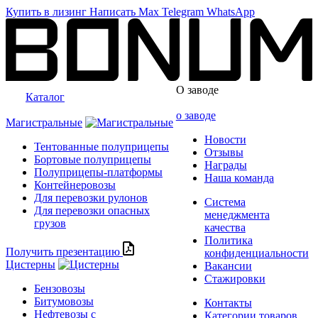
Купить в лизинг
Написать
Max
Telegram
WhatsApp
О заводе
Каталог
о заводе
Магистральные
Новости
Тентованные полуприцепы
Отзывы
Бортовые полуприцепы
Награды
Полуприцепы-платформы
Наша команда
Контейнеровозы
Для перевозки рулонов
Система
Для перевозки опасных
менеджмента
грузов
качества
Политика
Получить презентацию
конфиденциальности
Цистерны
Вакансии
Стажировки
Бензовозы
Битумовозы
Контакты
Нефтевозы с
Категории товаров