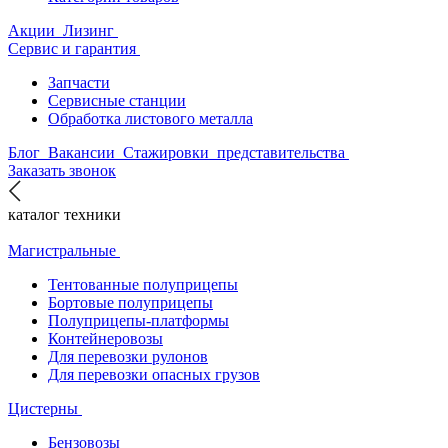
Акции
Лизинг
Сервис и гарантия
Запчасти
Сервисные станции
Обработка листового металла
Блог
Вакансии
Стажировки
представительства
Заказать звонок
каталог техники
Магистральные
Тентованные полуприцепы
Бортовые полуприцепы
Полуприцепы-платформы
Контейнеровозы
Для перевозки рулонов
Для перевозки опасных грузов
Цистерны
Бензовозы