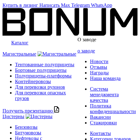
Купить в лизинг
Написать
Max
Telegram
WhatsApp
О заводе
Каталог
о заводе
Магистральные
Новости
Тентованные полуприцепы
Отзывы
Бортовые полуприцепы
Награды
Полуприцепы-платформы
Наша команда
Контейнеровозы
Для перевозки рулонов
Система
Для перевозки опасных
менеджмента
грузов
качества
Политика
Получить презентацию
конфиденциальности
Цистерны
Вакансии
Стажировки
Бензовозы
Битумовозы
Контакты
Нефтевозы с
Категории товаров