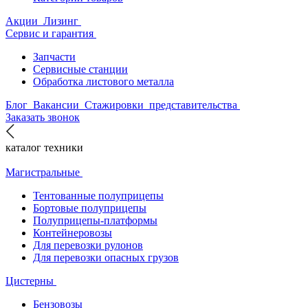
Акции
Лизинг
Сервис и гарантия
Запчасти
Сервисные станции
Обработка листового металла
Блог
Вакансии
Стажировки
представительства
Заказать звонок
каталог техники
Магистральные
Тентованные полуприцепы
Бортовые полуприцепы
Полуприцепы-платформы
Контейнеровозы
Для перевозки рулонов
Для перевозки опасных грузов
Цистерны
Бензовозы