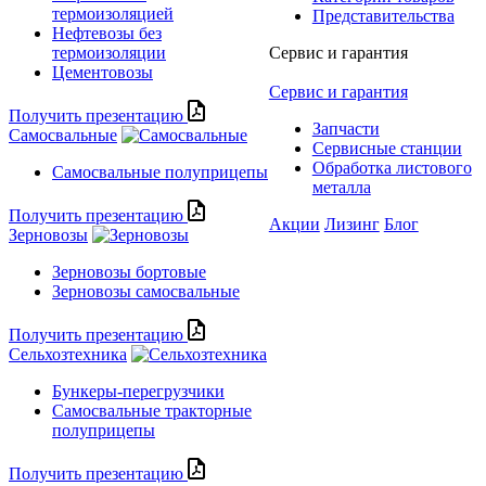
термоизоляцией
Представительства
Нефтевозы без
термоизоляции
Сервис и гарантия
Цементовозы
Сервис и гарантия
Получить презентацию
Запчасти
Самосвальные
Сервисные станции
Обработка листового
Самосвальные полуприцепы
металла
Получить презентацию
Акции
Лизинг
Блог
Зерновозы
Зерновозы бортовые
Зерновозы самосвальные
Получить презентацию
Сельхозтехника
Бункеры-перегрузчики
Самосвальные тракторные
полуприцепы
Получить презентацию