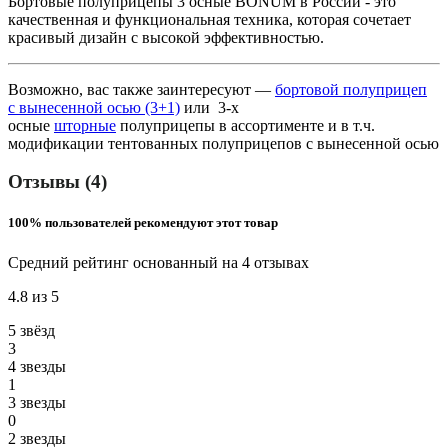
Бортовые полуприцепы 3 осные BONUM в России - это
качественная и функциональная техника, которая сочетает
красивый дизайн с высокой эффективностью.
Возможно, вас также заинтересуют —
бортовой полуприцеп
с вынесенной осью (3+1)
или 3-х
осные
шторные
полуприцепы в ассортименте и в т.ч.
модификации тентованных полуприцепов с вынесенной осью
Отзывы (4)
100% пользователей рекомендуют этот товар
Средний рейтинг основанный на 4 отзывах
4.8 из 5
5 звёзд
3
4 звeзды
1
3 звeзды
0
2 звeзды