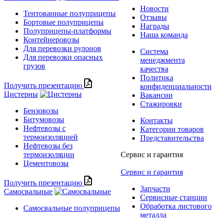
Новости
Тентованные полуприцепы
Отзывы
Бортовые полуприцепы
Награды
Полуприцепы-платформы
Наша команда
Контейнеровозы
Для перевозки рулонов
Система
Для перевозки опасных
менеджмента
грузов
качества
Политика
Получить презентацию
конфиденциальности
Цистерны
Вакансии
Стажировки
Бензовозы
Битумовозы
Контакты
Нефтевозы с
Категории товаров
термоизоляцией
Представительства
Нефтевозы без
термоизоляции
Сервис и гарантия
Цементовозы
Сервис и гарантия
Получить презентацию
Запчасти
Самосвальные
Сервисные станции
Обработка листового
Самосвальные полуприцепы
металла