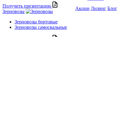
Получить презентацию
Акции
Лизинг
Блог
Зерновозы
Зерновозы бортовые
Зерновозы самосвальные
Получить презентацию
Сельхозтехника
Бункеры-перегрузчики
Самосвальные тракторные
полуприцепы
Получить презентацию