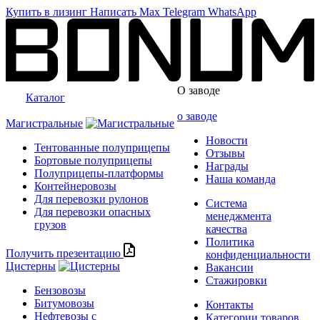
Купить в лизинг
Написать
Max
Telegram
WhatsApp
О заводе
Каталог
о заводе
Магистральные
Новости
Тентованные полуприцепы
Отзывы
Бортовые полуприцепы
Награды
Полуприцепы-платформы
Наша команда
Контейнеровозы
Для перевозки рулонов
Система
Для перевозки опасных
менеджмента
грузов
качества
Политика
Получить презентацию
конфиденциальности
Цистерны
Вакансии
Стажировки
Бензовозы
Битумовозы
Контакты
Нефтевозы с
Категории товаров