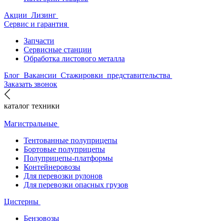
Акции
Лизинг
Сервис и гарантия
Запчасти
Сервисные станции
Обработка листового металла
Блог
Вакансии
Стажировки
представительства
Заказать звонок
каталог техники
Магистральные
Тентованные полуприцепы
Бортовые полуприцепы
Полуприцепы-платформы
Контейнеровозы
Для перевозки рулонов
Для перевозки опасных грузов
Цистерны
Бензовозы