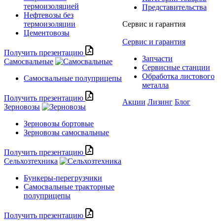
термоизоляцией
Представительства
Нефтевозы без
термоизоляции
Сервис и гарантия
Цементовозы
Сервис и гарантия
Получить презентацию
Запчасти
Самосвальные
Сервисные станции
Обработка листового
Самосвальные полуприцепы
металла
Получить презентацию
Акции
Лизинг
Блог
Зерновозы
Зерновозы бортовые
Зерновозы самосвальные
Получить презентацию
Сельхозтехника
Бункеры-перегрузчики
Самосвальные тракторные
полуприцепы
Получить презентацию