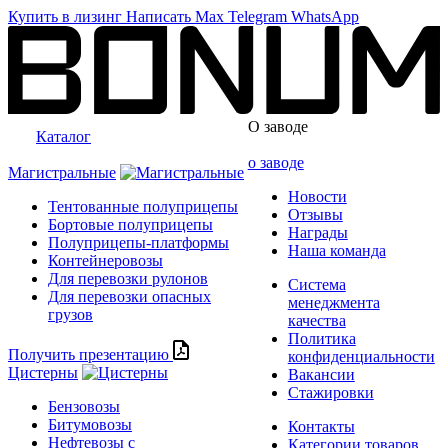
Купить в лизинг
Написать
Max
Telegram
WhatsApp
О заводе
Каталог
о заводе
Магистральные
Новости
Тентованные полуприцепы
Отзывы
Бортовые полуприцепы
Награды
Полуприцепы-платформы
Наша команда
Контейнеровозы
Для перевозки рулонов
Система
Для перевозки опасных
менеджмента
грузов
качества
Политика
Получить презентацию
конфиденциальности
Цистерны
Вакансии
Стажировки
Бензовозы
Битумовозы
Контакты
Нефтевозы с
Категории товаров