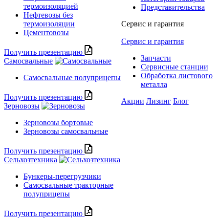
термоизоляцией
Представительства
Нефтевозы без
термоизоляции
Сервис и гарантия
Цементовозы
Сервис и гарантия
Получить презентацию
Запчасти
Самосвальные
Сервисные станции
Обработка листового
Самосвальные полуприцепы
металла
Получить презентацию
Акции
Лизинг
Блог
Зерновозы
Зерновозы бортовые
Зерновозы самосвальные
Получить презентацию
Сельхозтехника
Бункеры-перегрузчики
Самосвальные тракторные
полуприцепы
Получить презентацию