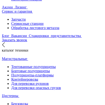
Акции
Лизинг
Сервис и гарантия
Запчасти
Сервисные станции
Обработка листового металла
Блог
Вакансии
Стажировки
представительства
Заказать звонок
каталог техники
Магистральные
Тентованные полуприцепы
Бортовые полуприцепы
Полуприцепы-платформы
Контейнеровозы
Для перевозки рулонов
Для перевозки опасных грузов
Цистерны
Бензовозы