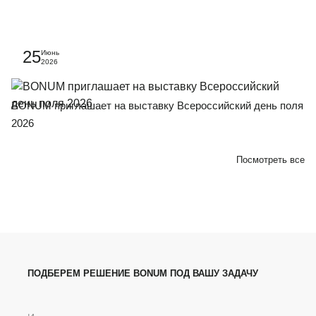
Спасибо, ваша заявка отправлена. В ближайшее
25
Июнь
2026
время с вами свяжется менеджер.
BONUM приглашает на выставку Всероссийский день поля
70
2026
Посмотреть все
ПОДБЕРЕМ РЕШЕНИЕ BONUM ПОД ВАШУ ЗАДАЧУ