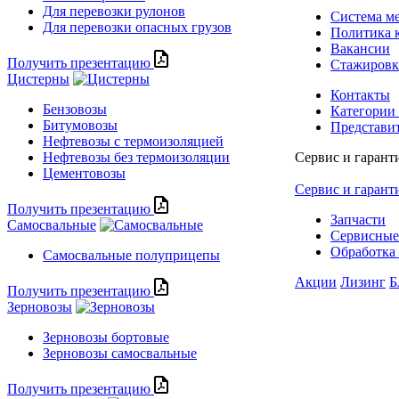
Для перевозки рулонов
Система м
Для перевозки опасных грузов
Политика 
Вакансии
Получить презентацию
Стажиров
Цистерны
Контакты
Бензовозы
Категории
Битумовозы
Представи
Нефтевозы с термоизоляцией
Нефтевозы без термоизоляции
Сервис и гарант
Цементовозы
Сервис и гарант
Получить презентацию
Запчасти
Самосвальные
Сервисные
Обработка 
Самосвальные полуприцепы
Акции
Лизинг
Б
Получить презентацию
Зерновозы
Зерновозы бортовые
Зерновозы самосвальные
Получить презентацию