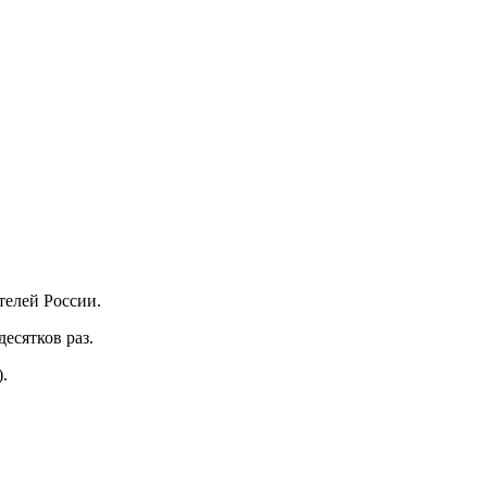
телей России.
есятков раз.
.