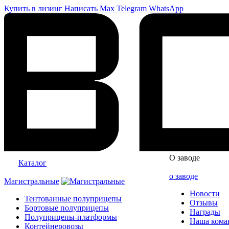
Купить в лизинг
Написать
Max
Telegram
WhatsApp
О заводе
Каталог
о заводе
Магистральные
Новости
Тентованные полуприцепы
Отзывы
Бортовые полуприцепы
Награды
Полуприцепы-платформы
Наша кома
Контейнеровозы