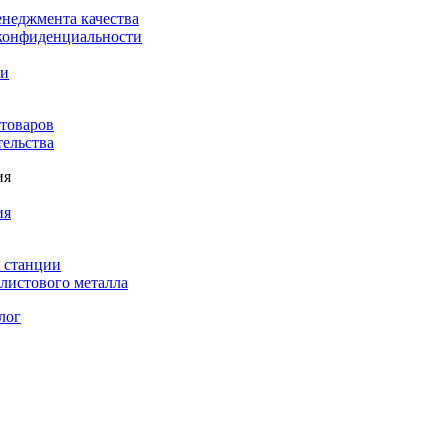
енеджмента качества
конфиденциальности
ки
 товаров
тельства
ия
ия
 станции
листового металла
лог