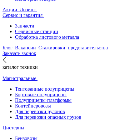
Акции
Лизинг
Сервис и гарантия
Запчасти
Сервисные станции
Обработка листового металла
Блог
Вакансии
Стажировки
представительства
Заказать звонок
каталог техники
Магистральные
Тентованные полуприцепы
Бортовые полуприцепы
Полуприцепы-платформы
Контейнеровозы
Для перевозки рулонов
Для перевозки опасных грузов
Цистерны
Бензовозы