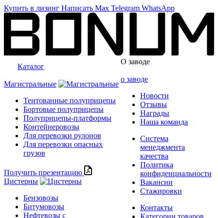
Купить в лизинг
Написать
Max
Telegram
WhatsApp
О заводе
Каталог
о заводе
Магистральные
Новости
Тентованные полуприцепы
Отзывы
Бортовые полуприцепы
Награды
Полуприцепы-платформы
Наша команда
Контейнеровозы
Для перевозки рулонов
Система
Для перевозки опасных
менеджмента
грузов
качества
Политика
Получить презентацию
конфиденциальности
Цистерны
Вакансии
Стажировки
Бензовозы
Битумовозы
Контакты
Нефтевозы с
Категории товаров