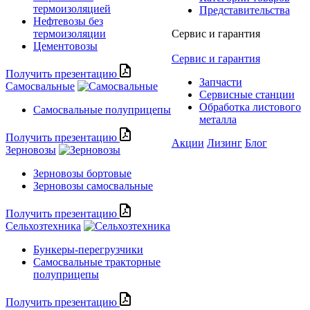
термоизоляцией
Представительства
Нефтевозы без
термоизоляции
Сервис и гарантия
Цементовозы
Сервис и гарантия
Получить презентацию
Запчасти
Самосвальные
Сервисные станции
Обработка листового
Самосвальные полуприцепы
металла
Получить презентацию
Акции
Лизинг
Блог
Зерновозы
Зерновозы бортовые
Зерновозы самосвальные
Получить презентацию
Сельхозтехника
Бункеры-перегрузчики
Самосвальные тракторные
полуприцепы
Получить презентацию