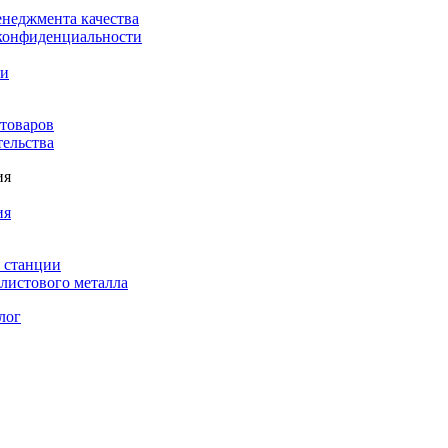
енеджмента качества
конфиденциальности
ки
 товаров
тельства
ия
ия
 станции
листового металла
лог