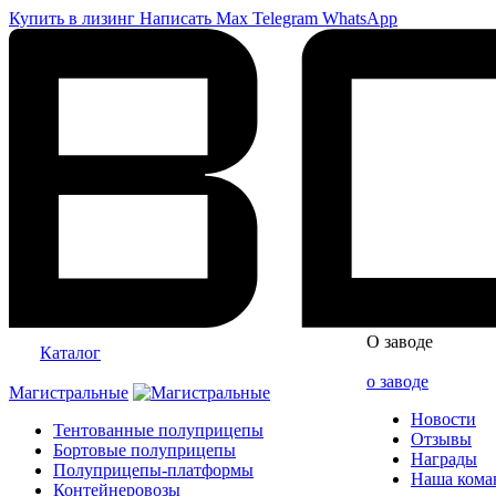
Купить в лизинг
Написать
Max
Telegram
WhatsApp
О заводе
Каталог
о заводе
Магистральные
Новости
Тентованные полуприцепы
Отзывы
Бортовые полуприцепы
Награды
Полуприцепы-платформы
Наша кома
Контейнеровозы