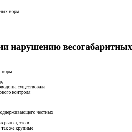
тных норм
ии нарушению весогабаритных
р,
оводства существовала
ового контроля.
 поддерживающего честных
в рынка, это в
а так же крупные