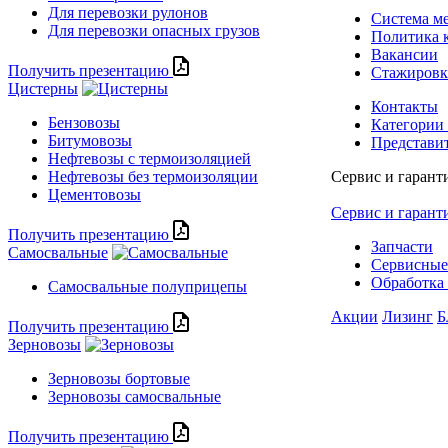
Для перевозки рулонов
Система м
Для перевозки опасных грузов
Политика 
Вакансии
Получить презентацию
Стажиров
Цистерны
Контакты
Бензовозы
Категории
Битумовозы
Представи
Нефтевозы с термоизоляцией
Нефтевозы без термоизоляции
Сервис и гарант
Цементовозы
Сервис и гарант
Получить презентацию
Запчасти
Самосвальные
Сервисные
Обработка 
Самосвальные полуприцепы
Акции
Лизинг
Б
Получить презентацию
Зерновозы
Зерновозы бортовые
Зерновозы самосвальные
Получить презентацию