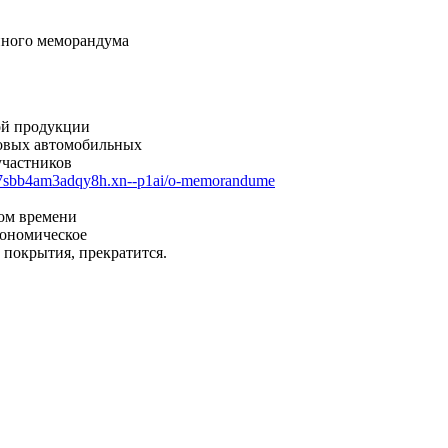
анного меморандума
ой продукции
зовых автомобильных
 участников
---7sbb4am3adqy8h.xn--p1ai/o-memorandume
ром времени
экономическое
 покрытия, прекратится.